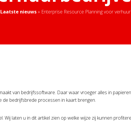
»
Laatste nieuws
»
Enterprise Resource Planning voor verhuur
k maakt van bedrijfssoftware. Daar waar vroeger alles in papie
ie de bedrijfsbrede processen in kaart brengen.
. Wij laten u in dit artikel zien op welke wijze zij kunnen prof