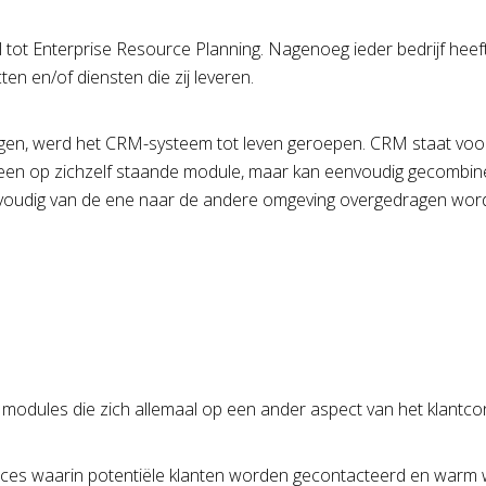
el tot Enterprise Resource Planning. Nagenoeg ieder bedrijf he
n en/of diensten die zij leveren.
engen, werd het CRM-systeem tot leven geroepen. CRM staat vo
 een op zichzelf staande module, maar kan eenvoudig gecombine
envoudig van de ene naar de andere omgeving overgedragen wor
odules die zich allemaal op een ander aspect van het klantco
roces waarin potentiële klanten worden gecontacteerd en warm 