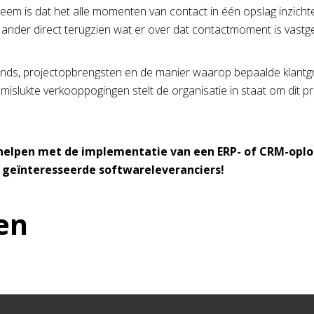
em is dat het alle momenten van contact in één opslag inzichtel
 ander direct terugzien wat er over dat contactmoment is vastg
nds, projectopbrengsten en de manier waarop bepaalde klantgr
mislukte verkooppogingen stelt de organisatie in staat om dit p
helpen met de implementatie van een ERP- of CRM-oplo
t geïnteresseerde softwareleveranciers!
en