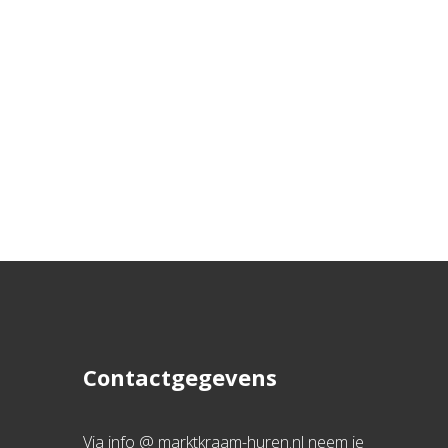
Contactgegevens
Via info @ marktkraam-huren.nl neem je