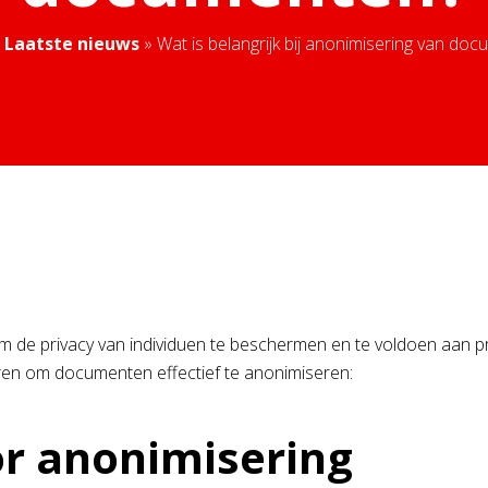
»
Laatste nieuws
»
Wat is belangrijk bij anonimisering van do
m de privacy van individuen te beschermen en te voldoen aan 
ren om documenten effectief te anonimiseren:
or anonimisering