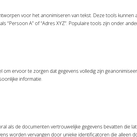
ijn ontworpen voor het anonimiseren van tekst. Deze tools kun
ls “Persoon A” of “Adres XYZ”. Populaire tools zijn onder and
e
el om ervoor te zorgen dat gegevens volledig zijn geanonimisee
oonlijke informatie.
ral als de documenten vertrouwelijke gegevens bevatten die lat
gevens worden vervangen door unieke identificatoren die allee