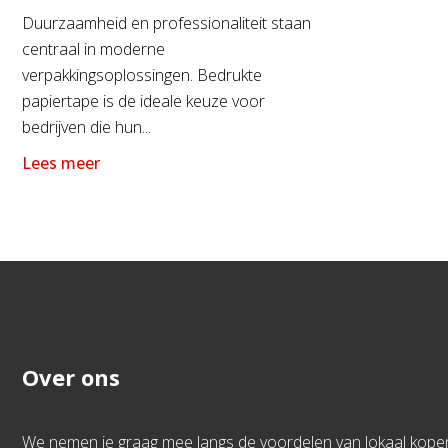
Duurzaamheid en professionaliteit staan
centraal in moderne
verpakkingsoplossingen. Bedrukte
papiertape is de ideale keuze voor
bedrijven die hun...
Lees meer
Over ons
We nemen je graag mee langs de voordelen van lokaal kope